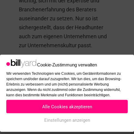
wichtig, sich mit der Expertise und
Branchenerfahrung des Beraters
auseinander zu setzen. Nur so ist
sichergestellt, dass der Headhunter
auch zum eigenen Unternehmen und
zur Unternehmenskultur passt.
Aber Achtung:
Die Berufsbezeichnung
Cookie-Zustimmung verwalten
ist nicht geschützt. Daher sollte man bei
Wir verwenden Technologien wie Cookies, um Geräteinformationen zu
der Auswahl genauer hinschauen.
speichern und/oder darauf zuzugreifen. Wir tun dies, um das Browsing-
Erlebnis zu verbessern und um (nicht) personalisierte Werbung
anzuzeigen. Wenn du nicht zustimmst oder die Zustimmung widerrufst,
kann dies bestimmte Merkmale und Funktionen beeinträchtigen.
Was darf ein
Alle Cookies akzeptieren
Headhunter
Einstellungen anzeigen