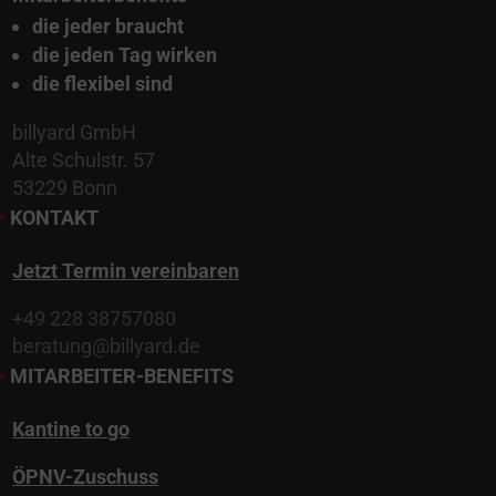
die jeder braucht
die jeden Tag wirken
die flexibel sind
billyard GmbH
Alte Schulstr. 57
53229 Bonn
•
KONTAKT
Jetzt Termin vereinbaren
+49 228 38757080
beratung@billyard.de
•
MITARBEITER-BENEFITS
Kantine to go
ÖPNV-Zuschuss