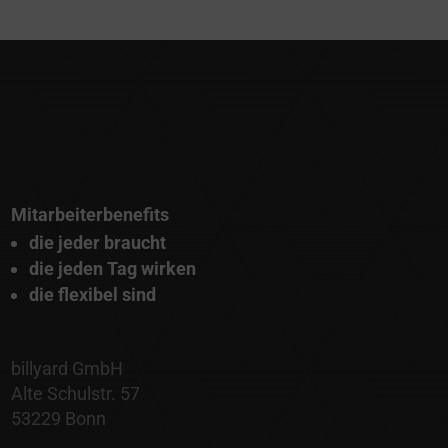
Mitarbeiterbenefits
die jeder braucht
die jeden Tag wirken
die flexibel sind
billyard GmbH
Alte Schulstr. 57
53229 Bonn
•
KONTAKT