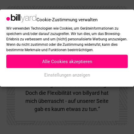

Cookie-Zustimmung verwalten
Wir verwenden Technologien wie Cookies, um Geräteinformationen zu
speichern und/oder darauf zuzugreifen. Wir tun dies, um das Browsing-
Erlebnis zu verbessern und um (nicht) personalisierte Werbung anzuzeigen.
Markus Zimmermann
Wenn du nicht zustimmst oder die Zustimmung widerrufst, kann dies
DEVK
bestimmte Merkmale und Funktionen beeinträchtigen.
Alle Cookies akzeptieren
“Unsere komplexe
Einstellungen anzeigen
Unternehmensstruktur war bei der
Einrichtung eine Herausforderung.
Doch die Flexibilität von billyard hat
mich überrascht - auf unserer Seite
gab es kaum etwas zu tun.”