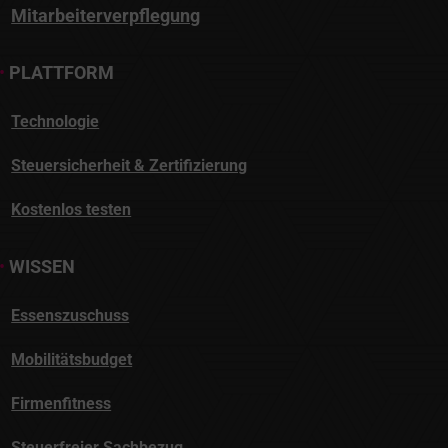
•
PLATTFORM
Technologie
Steuersicherheit & Zertifizierung
Kostenlos testen
•
WISSEN
Essenszuschuss
Mobilitätsbudget
Firmenfitness
Steuerfreier Sachbezug
Jobticket