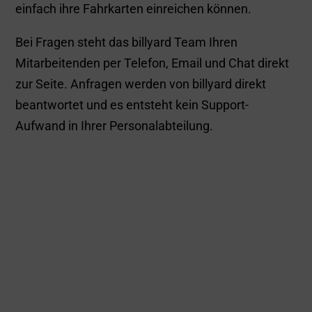
Abrechnung von
ÖPNV-Zuschüssen
möglich
ÖPNV-Zuschüsse können als Gehaltszuschuss,
Gehaltsumwandlung oder in Kombination von
Gehaltszuschuss und -umwandlung abgerechnet
werden. billyard kann alle Varianten abbilden.
Welche Möglichkeit die passende ist, hängt vor
allem vom Budget für Mitarbeiter-Benefits ab.