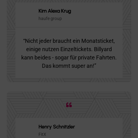

Loisa Riegel
BFS health finance
"Der größte Vorteil an billyard ist, dass
das System super individuell auf alle
Ansprüche und Wünsche angepasst
werden kann."