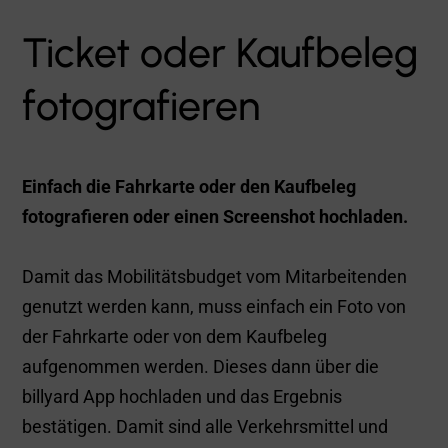
Das sagen unsere
Kunden

Kim Alexa Krug
haufe group
“Nicht jeder braucht ein Monatsticket,