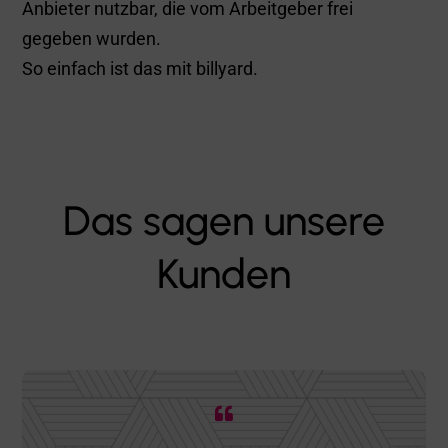
einige nutzen Einzeltickets. Billyard
kann beides - sogar für private Fahrten.
Das kommt super an!”

Henry Schnitzler
FitX
„Bei jüngeren Mitarbeitenden in
Großstädten ist der ÖPNV-Zuschuss
sehr beliebt.“