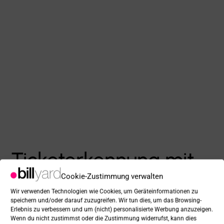
Belegerkennung den Verkehrsverbund, den
Gültigkeitszeitraum sowie den Betrag. Diese
Elemente sind wichtig, um die steuerlichen
Vorgaben prüfen und erfüllen zu können.
Laufzeittickets werden Tag genau auf den
jeweiligen Monat in dem es gültig ist angerechnet.
Damit erhält der Mitarbeitende immer auf die
tatsächlich genutzten Tage im Monat den
Zuschuss. Ein Monatsticket welches z. B. von
Mitte eines Monats läuft, wird Tag genau zu 50 %
auf den ersten und zu 50 % auf den zweiten Monat
Cookie-Zustimmung verwalten
verteilt. Gleiches Prinzip erfolgt z. B. mit
Wir verwenden Technologien wie Cookies, um Geräteinformationen zu
Jahrestickets. Der Mitarbeitende muss solche
speichern und/oder darauf zuzugreifen. Wir tun dies, um das Browsing-
Fahrkarten nicht jeden Monat erneut einreichen.
Erlebnis zu verbessern und um (nicht) personalisierte Werbung anzuzeigen.
Wenn du nicht zustimmst oder die Zustimmung widerrufst, kann dies