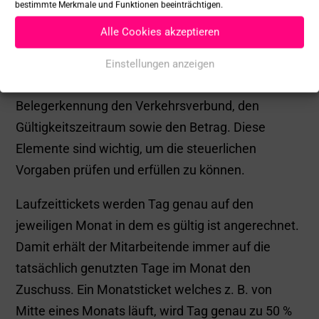
billyard macht es einfach und sicher.
bestimmte Merkmale und Funktionen beeinträchtigen.
Alle Cookies akzeptieren
Einstellungen anzeigen