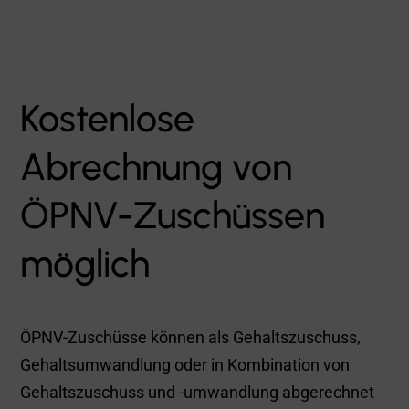
Mit einer Gehaltsumwandlung ist der ÖPNV-
Zuschuss sogar kostenneutral für das
Unternehmen
.
Der Mitarbeiter erhält bis zu 50% seiner Ausgaben
für den ÖPNV durch die staatliche Förderung
erstattet und sogar die Gebühren für billyard
werden durch Einsparung von Lohnnebenkosten
getragen.
Mehr über die verschiedenen Abrechnungs-
Varianten