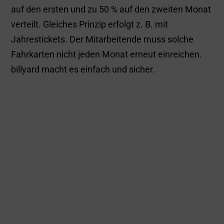
Intelligenter
Steueralgorithmus
Alle steuerlichen Berechnungen werden für jeden
Beleg von billyard durchgeführt. Dabei sorgt der
intelligente Steueralgorithmus von billyard für die
optimale Ausnutzung aller steuerlichen
Möglichkeiten für den Mitarbeiter und das
Unternehmen.