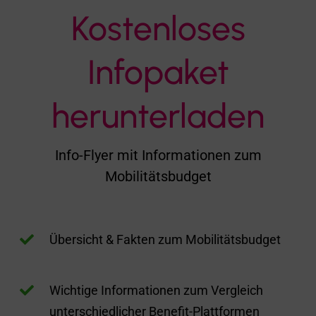

Ideal zur Recherche

Verschiedene Einsatzmöglichkeiten:
Recruiting, Mitarbeiterbindung,
Gehaltserhöhung, etc.
Jetzt kostenloses PDF
per E-Mail erhalten
Javascript ist deaktiviert. Bitte aktivieren Sie Java-Script,
damit das Formular angezeigt werden kann.