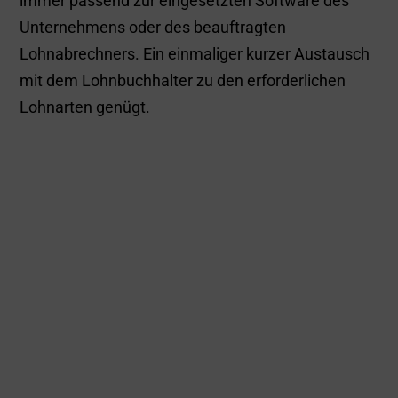
Import in alle
Lohnbuchhaltungsprogra
mme möglich
Aufbereitet werden die Abrechnungsdaten in
einem Monatsbericht und einer Datei für den
Import in das Lohnabrechnungsprogramm des
Unternehmens.
Selbstverständlich liefert billyard die Importdatei
immer passend zur eingesetzten Software des
Unternehmens oder des beauftragten
Lohnabrechners. Ein einmaliger kurzer Austausch
mit dem Lohnbuchhalter zu den erforderlichen