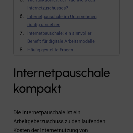
Wie funktioniert der Nachweis des
Internetzuschusses?
Internetpauschale im Unternehmen
richtig umsetzen
Internetpauschale: ein sinnvoller
Benefit für digitale Arbeitsmodelle
Häufig gestellte Fragen
Internetpauschale mit billyard zentral
umsetzen
Internetpauschale
Jetzt informieren und profitieren
kompakt
Die Internetpauschale ist ein
Arbeitgeberzuschuss zu den laufenden
Kosten der Internetnutzung von