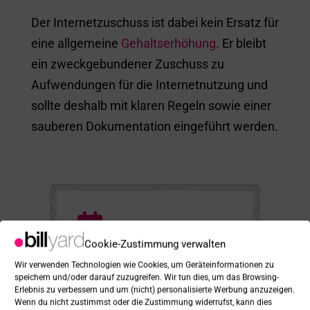
Der Internetzuschuss ist dabei kein Ersatz für
eine allgemeine
Gehaltserhöhung
. Er bleibt
ein zweckgebundener Zuschuss zu
Aufwendungen für die Internetnutzung und
sollte deshalb mit klaren Regeln sowie einer
sauberen Dokumentation eingeführt werden.
Cookie-Zustimmung verwalten
Wir verwenden Technologien wie Cookies, um Geräteinformationen zu
Webinar zu de 5 besten
speichern und/oder darauf zuzugreifen. Wir tun dies, um das Browsing-
Benefits
Erlebnis zu verbessern und um (nicht) personalisierte Werbung anzuzeigen.
Lernen Sie fünf zentrale
Wenn du nicht zustimmst oder die Zustimmung widerrufst, kann dies