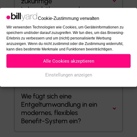
zukünftige
Lohnerhöhungen oder
Bonuszahlungen aus?
Cookie-Zustimmung verwalten
Wir verwenden Technologien wie Cookies, um Geräteinformationen zu
speichern und/oder darauf zuzugreifen. Wir tun dies, um das Browsing-
Erlebnis zu verbessern und um (nicht) personalisierte Werbung
Wie lässt sich eine
anzuzeigen. Wenn du nicht zustimmst oder die Zustimmung widerrufst,
kann dies bestimmte Merkmale und Funktionen beeinträchtigen.
Entgeltumwandlung am
besten im Unternehmen
Alle Cookies akzeptieren
einführen?
Einstellungen anzeigen
Wie fügt sich eine
Entgeltumwandlung in ein
modernes, flexibles
Benefit-System ein?