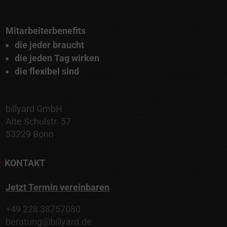
Mitarbeiterbenefits
die jeder braucht
die jeden Tag wirken
die flexibel sind
billyard GmbH
Alte Schulstr. 57
53229 Bonn
•
KONTAKT
Jetzt Termin vereinbaren
+49 228 38757080
beratung@billyard.de