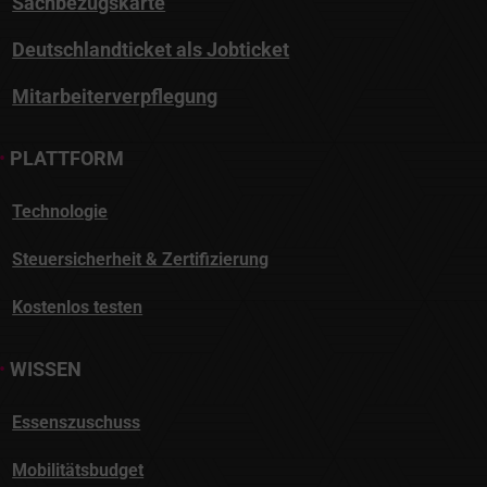
Sachbezugskarte
Deutschlandticket als Jobticket
Mitarbeiterverpflegung
•
PLATTFORM
Technologie
Steuersicherheit & Zertifizierung
Kostenlos testen
•
WISSEN
Essenszuschuss
Mobilitätsbudget