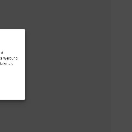
uf
rte Werbung
Merkmale