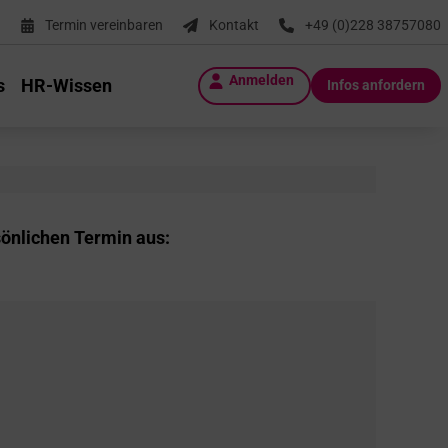
Termin vereinbaren
Kontakt
+49 (0)228 38757080
Anmelden
s
HR-Wissen
Infos anfordern
sönlichen Termin aus: