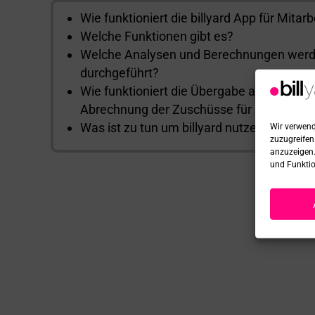
Wie funktioniert die billyard App für Mitar
Welche Funktionen gibt es?
Welche Analysen und Berechnungen werde
durchgeführt?
Wie funktioniert die Übergabe an Ihre Lo
Abrechnung der Zuschüsse für Ihre Mitar
Was ist zu tun um billyard nutzen zu könn
Wir verwend
zuzugreifen
anzuzeigen.
und Funktio