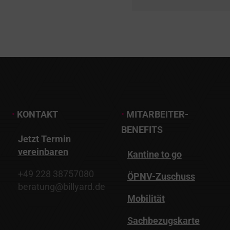
•
KONTAKT
•
MITARBEITER-
BENEFITS
Jetzt Termin
vereinbaren
Kantine to go
+49 228 38757080
ÖPNV-Zuschuss
beratung@billyard.de
Mobilität
Sachbezugskarte